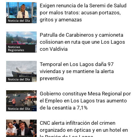
Exigen renuncia de la Seremi de Salud
por malos tratos: acusan portazos,
gritos y amenazas
Noticia del Día
Patrulla de Carabineros y camioneta
colisionan en ruta que une Los Lagos
Noticias
con Valdivia
Regionales
Temporal en Los Lagos daña 97
viviendas y se mantiene la alerta
preventiva
Noticia del Día
Gobierno constituye Mesa Regional por
el Empleo en Los Lagos tras aumento
de la cesantía a 7,1%
Noticia del Día
CNC alerta infiltración del crimen
organizado en ópticas y en un hotel en
la Región de Los Lagos