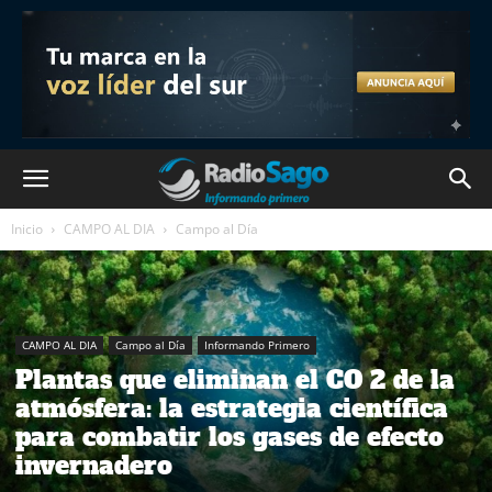
Inicio
CAMPO AL DIA
Campo al Día
CAMPO AL DIA
Campo al Día
Informando Primero
Plantas que eliminan el CO 2 de la
atmósfera: la estrategia científica
para combatir los gases de efecto
invernadero