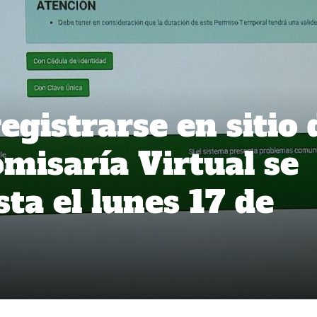
egistrarse en sitio 
misaría Virtual se
ta el lunes 17 de