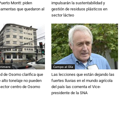
Puerto Montt: piden
impulsarán la sustentabilidad y
osamentas que quedaron al
gestión de residuos plásticos en
sector lácteo
Primero
Campo al Día
d de Osorno clarifica que
Las lecciones que están dejando las
alto tonelaje no pueden
fuertes lluvias en el mundo agrícola
 sector centro de Osorno
del país las comenta el Vice-
presidente de la SNA