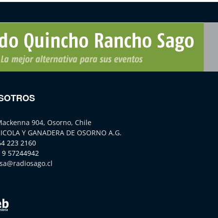
SOTROS
Mackenna 904, Osorno, Chile
ICOLA Y GANADERA DE OSORNO A.G.
64 223 2160
 9 57244942
sa@radiosago.cl