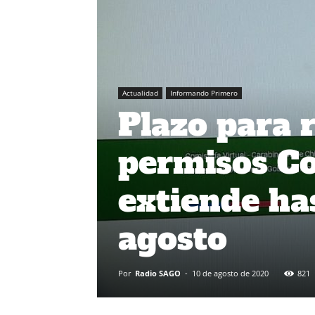
Actualidad
Informando Primero
Plazo para r
permisos Co
extiende has
agosto
Por
Radio SAGO
-
10 de agosto de 2020
821