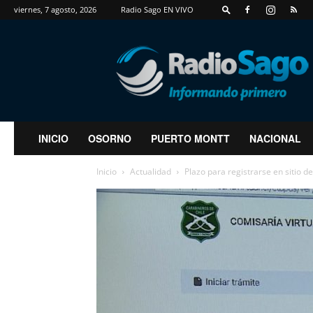
viernes, 7 agosto, 2026
Radio Sago EN VIVO
RadioSago
INICIO
OSORNO
PUERTO MONTT
NACIONAL
Inicio
Actualidad
Plazo para registrarse en sitio d