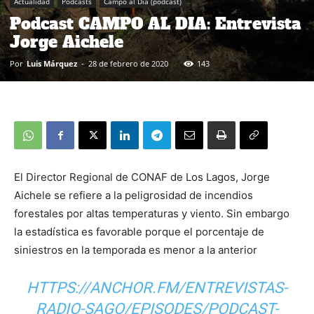
Actualidad
Podcasts
Campo al Día (podcast)
Podcast CAMPO AL DIA: Entrevista
Jorge Aichele
Por
Luis Márquez
-
28 de febrero de 2020
143
El Director Regional de CONAF de Los Lagos, Jorge
Aichele se refiere a la peligrosidad de incendios
forestales por altas temperaturas y viento. Sin embargo
la estadística es favorable porque el porcentaje de
siniestros en la temporada es menor a la anterior
HTTPS://ANCHOR.FM/ENTREVISTAS-
RADIO-SAGO/EPISODES/PODCAST-