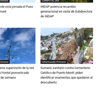
Primero
CAMPO AL DIA
nte esta jornada el Paso
INDAP potencia recambio
amoré
generacional en visita de Subdirectora
de INDAP
Primero
Informando Primero
ne supervisión de la red
Sumario sanitario contra Cementerio
 frontal pronosticado
Católico de Puerto Montt: piden
n de semana
identificar osamentas que quedaron al
descubierto