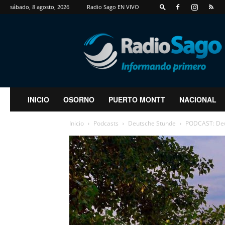
sábado, 8 agosto, 2026
Radio Sago EN VIVO
RadioSago
INICIO
OSORNO
PUERTO MONTT
NACIONAL
Inicio
Podcasts
Deutsche Stunde
PODCAST: Deu