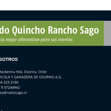
SOTROS
Mackenna 904, Osorno, Chile
ICOLA Y GANADERA DE OSORNO A.G.
64 223 2160
 9 57244942
sa@radiosago.cl