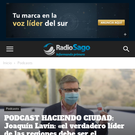
Inicio
Podcasts
Podcasts
PODCAST HACIENDO CIUDAD:
Joaquín Lavín: «el verdadero líder
de las regiones debe ser el