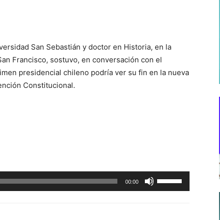
niversidad San Sebastián y doctor en Historia, en la
 San Francisco, sostuvo, en conversación con el
men presidencial chileno podría ver su fin en la nueva
ención Constitucional.
Utiliza
00:00
las
teclas
de