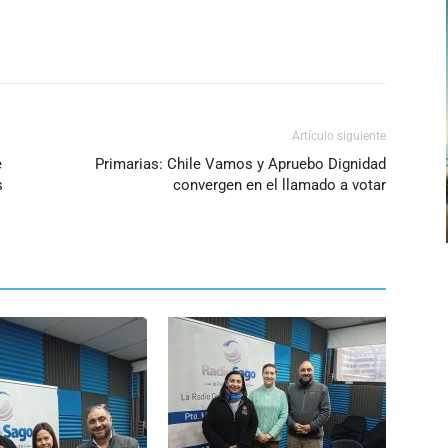
flecha
arriba/abajo
para
aumentar
o
Artículo siguiente
disminuir
e
Primarias: Chile Vamos y Apruebo Dignidad
el
s
convergen en el llamado a votar
volumen.