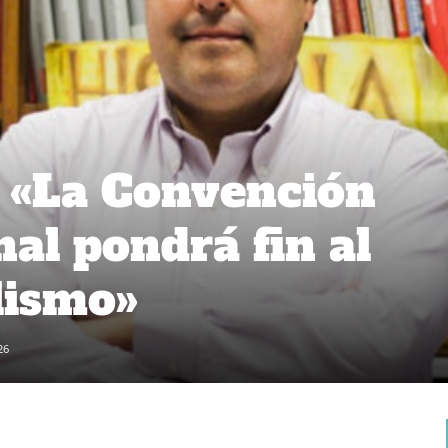
 «La Convención
al pondrá fin al
lismo»
26