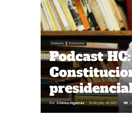
Podcasts
Entrevistas
Podcast HC:
Constitucion
presidencia
Por
Cristian Higueras
-
16 de julio de 2021
1