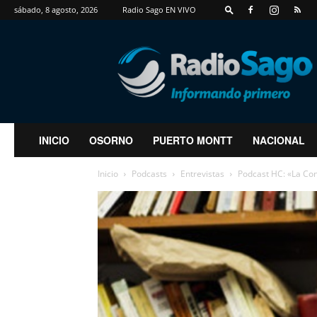
sábado, 8 agosto, 2026
Radio Sago EN VIVO
RadioSago
INICIO
OSORNO
PUERTO MONTT
NACIONAL
Inicio
Podcasts
Entrevistas
Podcast HC: «La Con