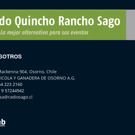
SOTROS
Mackenna 904, Osorno, Chile
ICOLA Y GANADERA DE OSORNO A.G.
64 223 2160
 9 57244942
sa@radiosago.cl