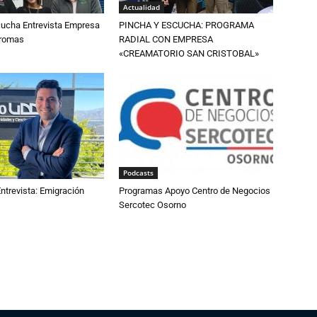
Actualidad
cucha Entrevista Empresa
PINCHA Y ESCUCHA: PROGRAMA
Aromas
RADIAL CON EMPRESA
«CREAMATORIO SAN CRISTOBAL»
Podcasts
ntrevista: Emigración
Programas Apoyo Centro de Negocios
Sercotec Osorno