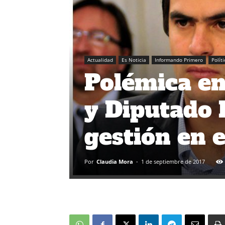
Actualidad
Es Noticia
Informando Primero
Políti
Polémica en
y Diputado 
gestión en 
Por
Claudia Mora
-
1 de septiembre de 2017