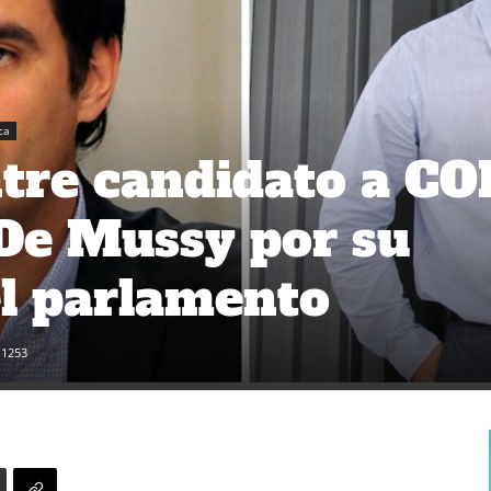
ca
tre candidato a C
De Mussy por su
el parlamento
1253