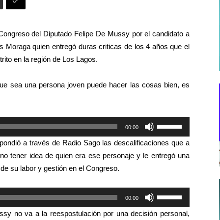
l Congreso del Diputado Felipe De Mussy por el candidato a
 Moraga quien entregó duras criticas de los 4 años que el
rito en la región de Los Lagos.
que sea una persona joven puede hacer las cosas bien, es
Utiliza
00:00
las
pondió a través de Radio Sago las descalificaciones que a
teclas
 no tener idea de quien era ese personaje y le entregó una
de
de su labor y gestión en el Congreso.
flecha
arriba/abajo
Utiliza
00:00
para
las
aumentar
sy no va a la reespostulación por una
decisión
personal,
teclas