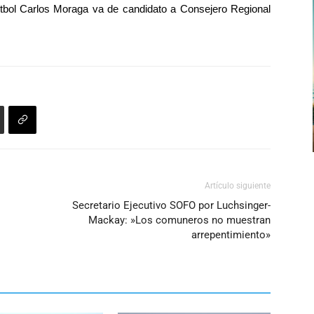
o
tbol
Carlos Moraga va de candidato a Consejero Regional
de
disminuir
flecha
el
arriba/abajo
volumen.
para
aumentar
o
disminuir
el
volumen.
Artículo siguiente
Secretario Ejecutivo SOFO por Luchsinger-
Mackay: »Los comuneros no muestran
arrepentimiento»