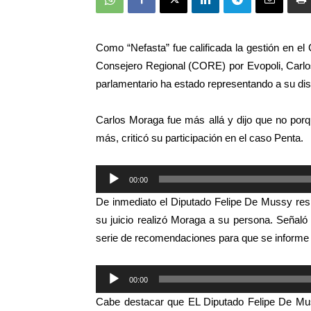
Como “Nefasta” fue calificada la gestión en e
Consejero Regional (CORE) por Evopoli, Carlos
parlamentario ha estado representando a su dist
Carlos Moraga fue más allá y dijo que no por
más, criticó su participación en el caso Penta.
Reproductor
00:00
de
De inmediato el Diputado Felipe De Mussy res
audio
su juicio realizó Moraga a su persona. Señaló
serie de recomendaciones para que se informe 
Reproductor
00:00
de
Cabe destacar que EL Diputado Felipe De Mus
audio