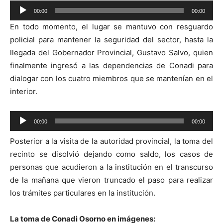
Reproductor
00:00
00:00
de
En todo momento, el lugar se mantuvo con resguardo
audio
policial para mantener la seguridad del sector, hasta la
llegada del Gobernador Provincial, Gustavo Salvo, quien
finalmente ingresó a las dependencias de Conadi para
dialogar con los cuatro miembros que se mantenían en el
interior.
Reproductor
00:00
00:00
de
Posterior a la visita de la autoridad provincial, la toma del
audio
recinto se disolvió dejando como saldo, los casos de
personas que acudieron a la institución en el transcurso
de la mañana que vieron truncado el paso para realizar
los trámites particulares en la institución.
La toma de Conadi Osorno en imágenes: