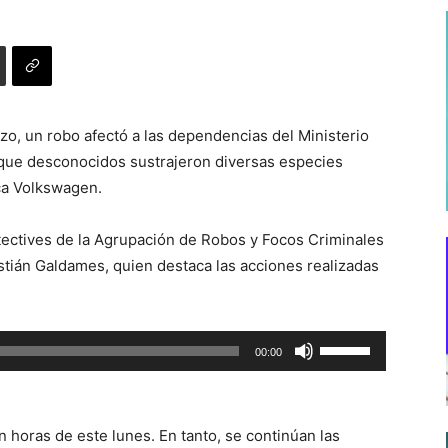
, un robo afectó a las dependencias del Ministerio
 que desconocidos sustrajeron diversas especies
ca Volkswagen.
tectives de la Agrupación de Robos y Focos Criminales
stián Galdames, quien destaca las acciones realizadas
Utiliza
00:00
las
teclas
de
 horas de este lunes. En tanto, se continúan las
flecha