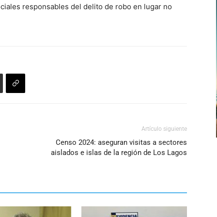
sociales responsables del delito de robo en lugar no
arriba/abajo
para
aumentar
o
disminuir
el
volumen.
Artículo siguiente
Censo 2024: aseguran visitas a sectores
aislados e islas de la región de Los Lagos