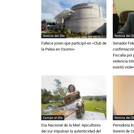
Noticia del Día
Noticia del D
Fallece joven que participó en «Club de
Senador Fide
la Pelea en Osorno»
confirmación
Fiscalía por
violencia in
existió violen
Campo al Día
Noticia del D
Día Nacional de la Miel: Apicultores
Periodista 
del sur impulsan la autenticidad del
Seremi de Cul