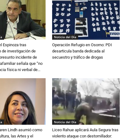
ía
Noticia del Día
l Espinoza tras
Operación Refugio en Osorno: PDI
 de investigación de
desarticula banda dedicada al
 presunto incidente de
secuestro y tráfico de drogas
trafamiliar señala que “no
cia física ni verbal de...
ía
Noticia del Día
Karen Lindh asumió como
Liceo Rahue aplicará Aula Segura tras
tura, las Artes y el
violento ataque con destornillador: