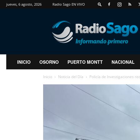
jueves, 6 agosto, 2026
Radio Sago EN VIVO
RadioSago
INICIO
OSORNO
PUERTO MONTT
NACIONAL
Inicio
Noticia del Día
Policía de Investigaciones rec