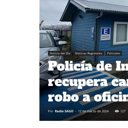
Noticia del Día
Noticias Regionales
Policiales
Policía de I
recupera ca
robo a ofici
Por
Radio SAGO
-
12 de marzo de 2024
127