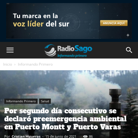
Inicio
Informando Primero
Informando Primero
Salud
Por segundo día consecutivo se
declaró preemergencia ambiental
en Puerto Montt y Puerto Varas
Por
Cristian Higueras
-
15 de junio de 2021
86