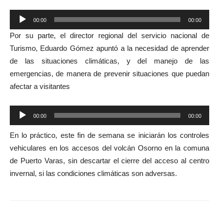
Reproductor
00:00
00:00
de
Por su parte, el director regional del servicio nacional de
audio
Turismo, Eduardo Gómez apuntó a la necesidad de aprender
de las situaciones climáticas, y del manejo de las
emergencias, de manera de prevenir situaciones que puedan
afectar a visitantes
Reproductor
00:00
00:00
de
En lo práctico, este fin de semana se iniciarán los controles
audio
vehiculares en los accesos del volcán Osorno en la comuna
de Puerto Varas, sin descartar el cierre del acceso al centro
invernal, si las condiciones climáticas son adversas.