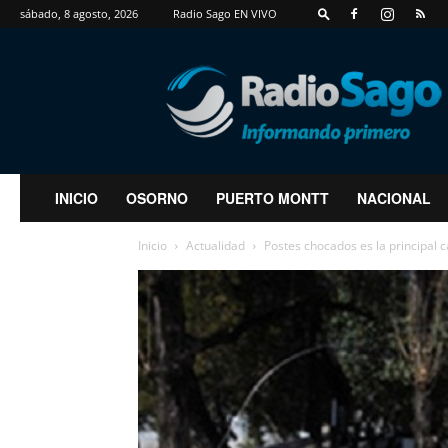
sábado, 8 agosto, 2026
Radio Sago EN VIVO
RadioSago
INICIO
OSORNO
PUERTO MONTT
NACIONAL
Inicio
Actualidad
Postes chocados es la principal c