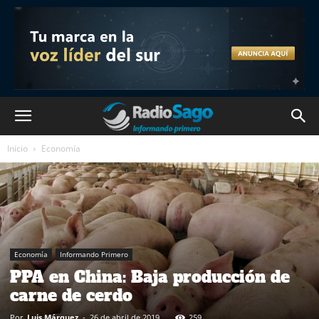
Inicio
Economía
Economía
Informando Primero
PPA en China: Baja producción de
carne de cerdo
Por
Luis Márquez
-
26 de abril de 2019
259