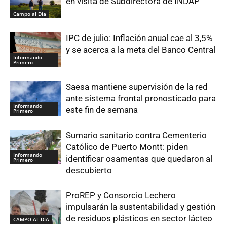
en visita de Subdirectora de INDAP
Campo al Día
IPC de julio: Inflación anual cae al 3,5%
y se acerca a la meta del Banco Central
Informando
Primero
Saesa mantiene supervisión de la red
ante sistema frontal pronosticado para
Informando
este fin de semana
Primero
Sumario sanitario contra Cementerio
Católico de Puerto Montt: piden
Informando
identificar osamentas que quedaron al
Primero
descubierto
ProREP y Consorcio Lechero
impulsarán la sustentabilidad y gestión
de residuos plásticos en sector lácteo
CAMPO AL DIA