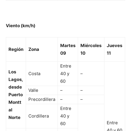
Viento (km/h)
Martes
Miércoles
Jueves
Región
Zona
09
10
11
Entre
Los
Costa
40 y
–
Lagos,
60
desde
Valle
–
–
Puerto
Precordillera
–
–
Montt
Entre
al
Cordillera
40 y
Norte
Entre
60
40 y 60