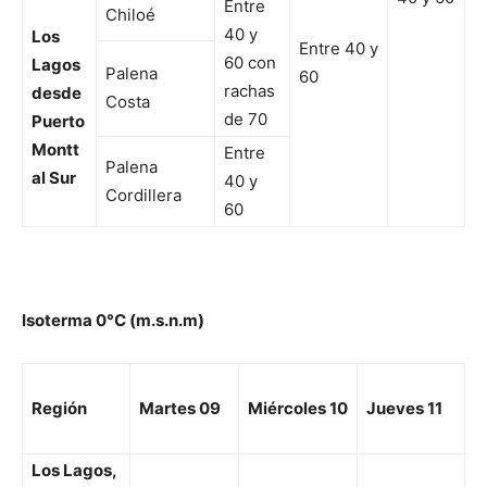
Entre
Chiloé
40 y
Los
Entre 40 y
60 con
Lagos
Palena
60
rachas
desde
Costa
de 70
Puerto
Montt
Entre
Palena
al Sur
40 y
Cordillera
60
Isoterma 0°C (m.s.n.m)
Región
Martes 09
Miércoles 10
Jueves 11
Los Lagos,