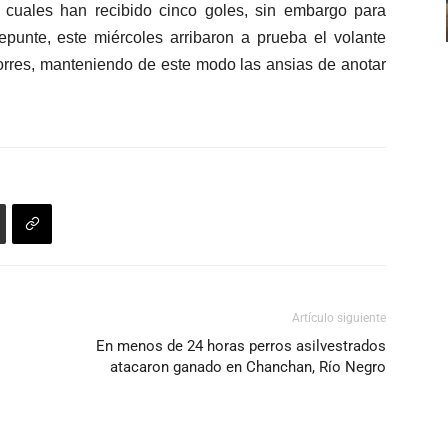
disminuir
s cuales han recibido cinco goles, sin embargo para
de
el
repunte, este miércoles arribaron a prueba el volante
flecha
volumen.
Torres, manteniendo de este modo las ansias de anotar
arriba/abajo
para
aumentar
o
disminuir
el
volumen.
Artículo siguiente
En menos de 24 horas perros asilvestrados
atacaron ganado en Chanchan, Río Negro