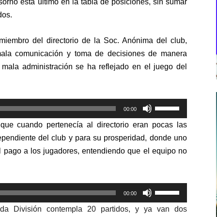
orno está último en la tabla de posiciones, sin sumar
dos.
 miembro del directorio de la Soc. Anónima del club,
ala comunicación y toma de decisiones de manera
 mala administración se ha reflejado en el juego del
Utiliza
00:00
las
 que cuando pertenecía al directorio eran pocas las
teclas
dependiente del club y para su prosperidad, donde uno
de
l pago a los jugadores, entendiendo que el equipo no
flecha
arriba/abajo
para
Utiliza
aumentar
00:00
las
o
da División contempla 20 partidos, y ya van dos
teclas