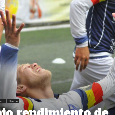
mero
Osorno
jo rendimiento de