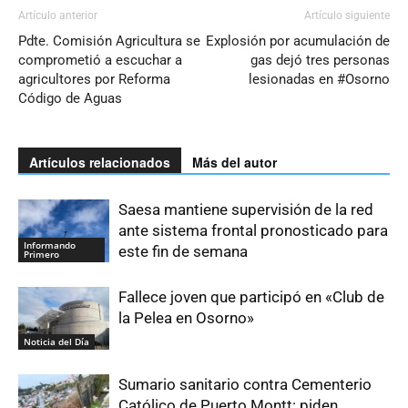
Artículo anterior
Artículo siguiente
Pdte. Comisión Agricultura se
Explosión por acumulación de
comprometió a escuchar a
gas dejó tres personas
agricultores por Reforma
lesionadas en #Osorno
Código de Aguas
Artículos relacionados
Más del autor
Saesa mantiene supervisión de la red
ante sistema frontal pronosticado para
Informando
este fin de semana
Primero
Fallece joven que participó en «Club de
la Pelea en Osorno»
Noticia del Día
Sumario sanitario contra Cementerio
Católico de Puerto Montt: piden