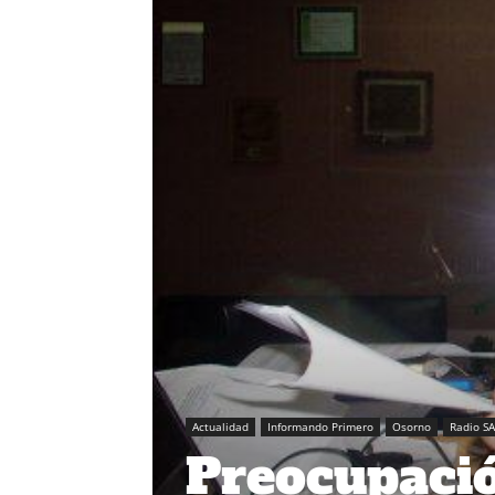
Actualidad
Informando Primero
Osorno
Radio S
Preocupació