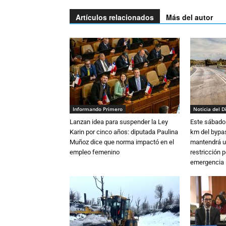
Artículos relacionados
Más del autor
Informando Primero
Noticia del D
Lanzan idea para suspender la Ley
Este sábado 
Karin por cinco años: diputada Paulina
km del bypas
Muñoz dice que norma impactó en el
mantendrá u
empleo femenino
restricción p
emergencia