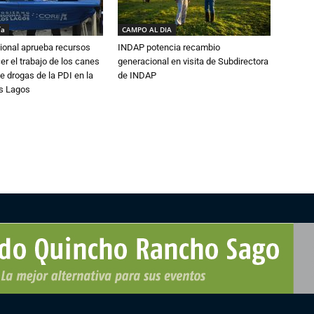
ía
CAMPO AL DIA
ional aprueba recursos
INDAP potencia recambio
er el trabajo de los canes
generacional en visita de Subdirectora
e drogas de la PDI en la
de INDAP
os Lagos