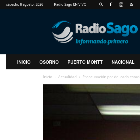
sábado, 8 agosto, 2026
Radio Sago EN VIVO
RadioSago
INICIO
OSORNO
PUERTO MONTT
NACIONAL
Inicio
Actualidad
Preocupación por delicado estad