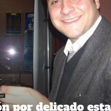
AGO
n por delicado est