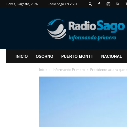
jueves, 6 agosto, 2026
Radio Sago EN VIVO
RadioSago
INICIO
OSORNO
PUERTO MONTT
NACIONAL
Inicio
Informando Primero
Presidente aclara que d