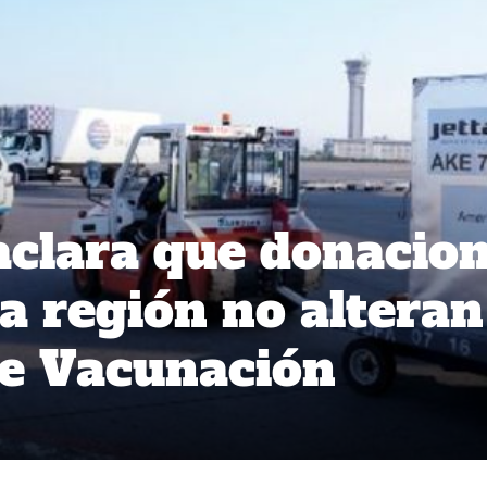
aclara que donacio
la región no alteran
e Vacunación