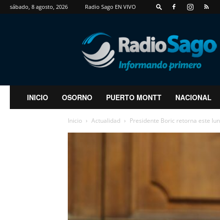
sábado, 8 agosto, 2026
Radio Sago EN VIVO
RadioSago
INICIO
OSORNO
PUERTO MONTT
NACIONAL
Inicio
Actualidad
Presidente Boric retorna este lu