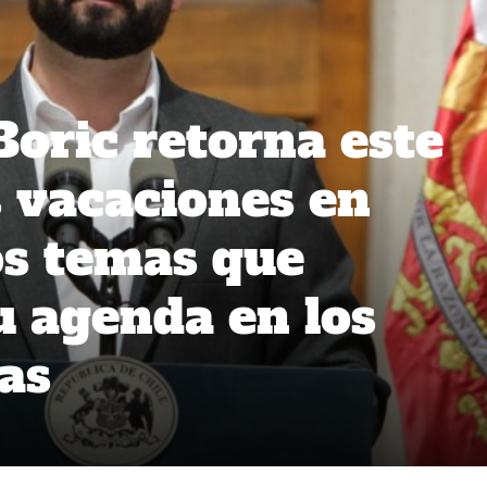
Boric retorna este
s vacaciones en
s temas que
 agenda en los
as