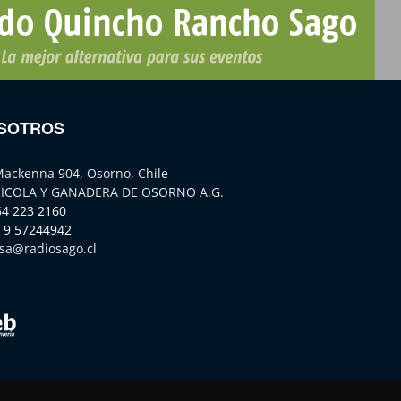
SOTROS
Mackenna 904, Osorno, Chile
ICOLA Y GANADERA DE OSORNO A.G.
64 223 2160
 9 57244942
sa@radiosago.cl