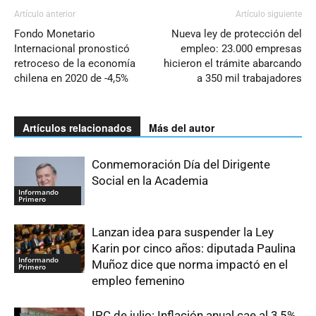
Artículo anterior
Artículo siguiente
Fondo Monetario
Nueva ley de protección del
Internacional pronosticó
empleo: 23.000 empresas
retroceso de la economía
hicieron el trámite abarcando
chilena en 2020 de -4,5%
a 350 mil trabajadores
Artículos relacionados
Más del autor
Conmemoración Día del Dirigente
Social en la Academia
Informando
Primero
Lanzan idea para suspender la Ley
Karin por cinco años: diputada Paulina
Informando
Muñoz dice que norma impactó en el
Primero
empleo femenino
IPC de julio: Inflación anual cae al 3,5%