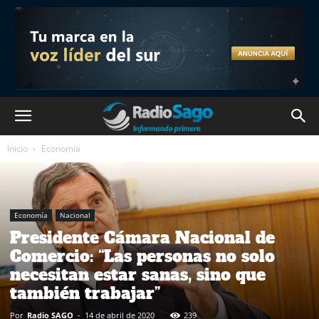
Inicio
Economía
Economía
Nacional
Presidente Cámara Nacional de
Comercio: “Las personas no solo
necesitan estar sanas, sino que
también trabajar”
Por
Radio SAGO
-
14 de abril de 2020
239