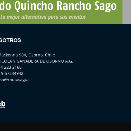
SOTROS
Mackenna 904, Osorno, Chile
ICOLA Y GANADERA DE OSORNO A.G.
64 223 2160
 9 57244942
sa@radiosago.cl