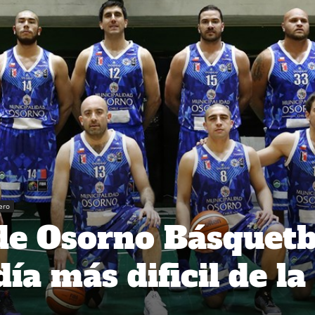
ero
de Osorno Básquetb
día más dificil de la