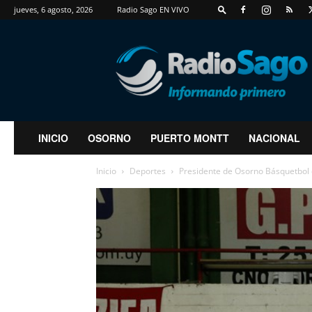
jueves, 6 agosto, 2026
Radio Sago EN VIVO
RadioSago
INICIO
OSORNO
PUERTO MONTT
NACIONAL
Inicio
Deportes
Presidente de Osorno Básquetbol enf