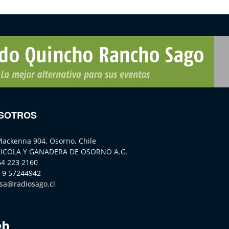
SOTROS
Mackenna 904, Osorno, Chile
ICOLA Y GANADERA DE OSORNO A.G.
64 223 2160
 9 57244942
sa@radiosago.cl