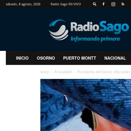
sábado, 8 agosto, 2026
Radio Sago EN VIVO
RadioSago
INICIO
OSORNO
PUERTO MONTT
NACIONAL
Inicio
Actualidad
Presidente del Servel: «No están d