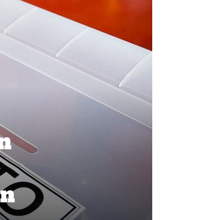
án
en