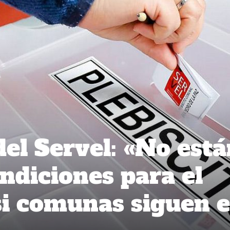
del Servel: «No est
ndiciones para el
 si comunas siguen 