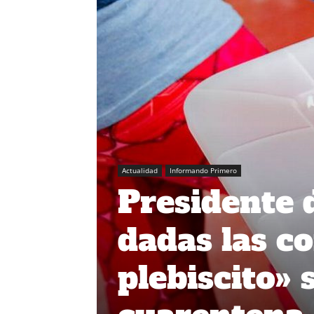
Actualidad
Informando Primero
Presidente 
dadas las co
plebiscito»