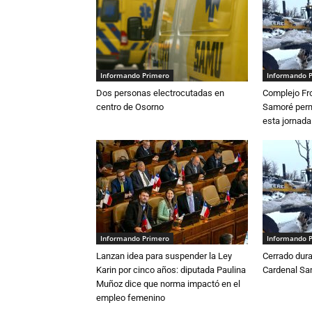
Informando Primero
Informando 
Dos personas electrocutadas en
Complejo Fro
centro de Osorno
Samoré perm
esta jornada
Informando Primero
Informando 
Lanzan idea para suspender la Ley
Cerrado dura
Karin por cinco años: diputada Paulina
Cardenal S
Muñoz dice que norma impactó en el
empleo femenino