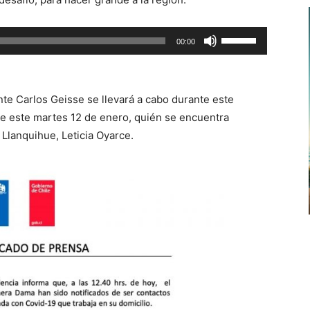
Utiliza
00:00
las
teclas
de
nte Carlos Geisse se llevará a cabo durante este
flecha
e este martes 12 de enero, quién se encuentra
arriba/abajo
Llanquihue, Leticia Oyarce.
para
aumentar
o
disminuir
el
volumen.