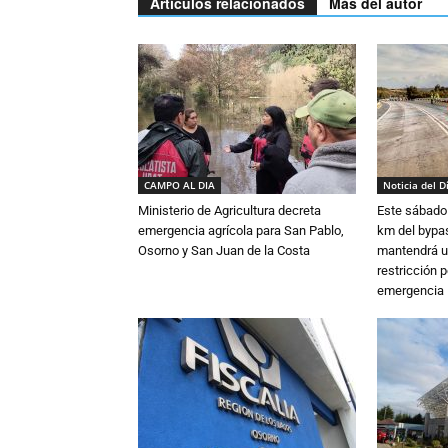
Artículos relacionados
Más del autor
CAMPO AL DIA
Noticia del D
Ministerio de Agricultura decreta
Este sábado 
emergencia agrícola para San Pablo,
km del bypas
Osorno y San Juan de la Costa
mantendrá u
restricción p
emergencia