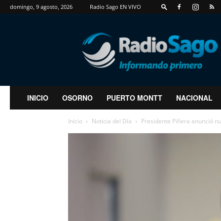
domingo, 9 agosto, 2026
Radio Sago EN VIVO
RadioSago
INICIO
OSORNO
PUERTO MONTT
NACIONAL
Inicio
Noticia del Día
Presidente Piñera anunció n