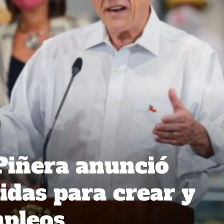
Piñera anunció
das para crear y
mpleos