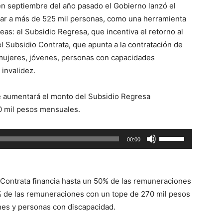
n septiembre del año pasado el Gobierno lanzó el
flecha
iar a más de 525 mil personas, como una herramienta
arriba/abajo
eas: el Subsidio Regresa, que incentiva el retorno al
para
el Subsidio Contrata, que apunta a la contratación de
aumentar
 mujeres, jóvenes, personas con capacidades
o
 invalidez.
disminuir
el
e aumentará el monto del Subsidio Regresa
volumen.
0 mil pesos mensuales.
Utiliza
00:00
las
teclas
de
 Contrata financia hasta un 50% de las remuneraciones
flecha
% de las remuneraciones con un tope de 270 mil pesos
arriba/abajo
nes y personas con discapacidad.
para