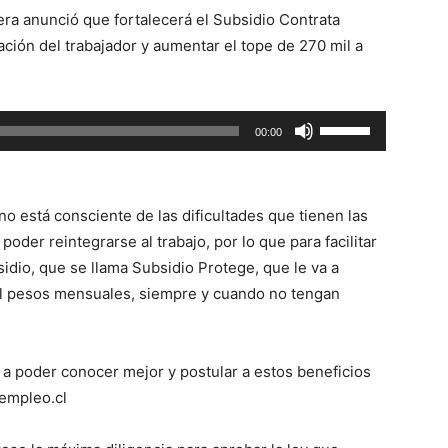
aumentar
era anunció que fortalecerá el Subsidio Contrata
o
ción del trabajador y aumentar el tope de 270 mil a
disminuir
el
volumen.
Utiliza
00:00
las
teclas
de
no está consciente de las dificultades que tienen las
flecha
der reintegrarse al trabajo, por lo que para facilitar
arriba/abajo
sidio, que se llama Subsidio Protege, que le va a
para
il pesos mensuales, siempre y cuando no tengan
aumentar
o
disminuir
 a poder conocer mejor y postular a estos beneficios
el
empleo.cl
volumen.