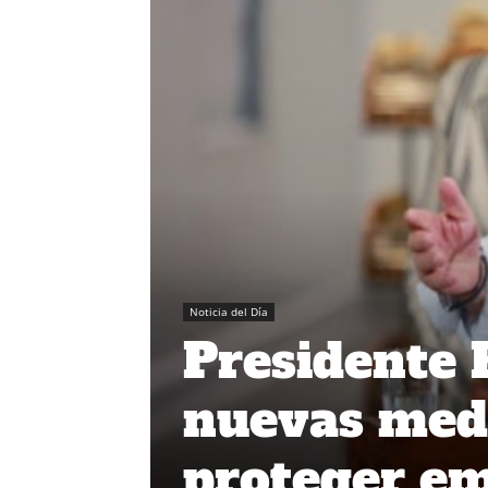
Noticia del Día
Presidente 
nuevas medi
proteger e