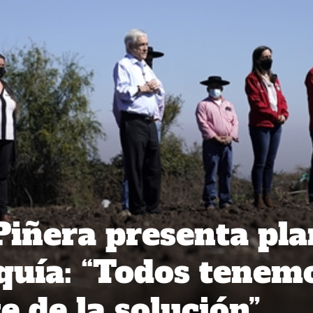
Piñera presenta pla
equía: “Todos tenem
e de la solución”