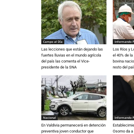
Campo al Día
Informando 
Las lecciones que están dejando las
Los Ríos y 
fuertes lluvias en el mundo agrícola
el 40% de la
del país las comenta el Vice-
bovina nacio
presidente de la SNA
resto del paí
Nacional
Informando 
En Valdivia permanecerá en detención
Establecimi
preventiva joven conductor que
Osorno da a