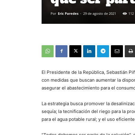
Por
Eric Paredes
-
29 de agosto de 2021
112
El Presidente de la República, Sebastián Pi
con medidas que buscan aumentar la disponib
asegurar el abastecimiento para el consum
La estrategia busca promover la desalinizac
sequía; la tecnificación del riego para la 
para el agua potable rural; y el uso eficient
“Todos debemos ser parte de la solución”, di