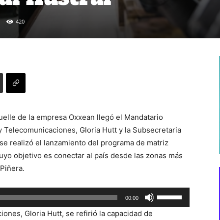
420
muelle de la empresa Oxxean llegó el Mandatario
 Telecomunicaciones, Gloria Hutt y la Subsecretaria
e realizó el lanzamiento del programa de matriz
, cuyo objetivo es conectar al país desde las zonas más
 Piñera.
Utiliza
00:00
las
ones, Gloria Hutt, se refirió la capacidad de
teclas