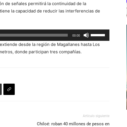
ión de señales permitirá la continuidad de la
de
ene la capacidad de reducir las interferencias de
flecha
arriba/abajo
para
Utiliza
00:00
aumentar
las
o
extiende desde la región de Magallanes hasta Los
teclas
disminuir
metros, donde participan tres compañías.
de
el
flecha
volumen.
arriba/abajo
para
aumentar
o
disminuir
el
volumen.
Artículo siguiente
Chiloé: roban 40 millones de pesos en