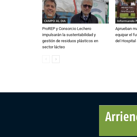
CAMPO AL DIA
Informando 
ProREP y Consorcio Lechero
Aprueban má
impulsarán la sustentabilidad y
equipar el fu
gestión de residuos plásticos en
del Hospital 
sector lácteo