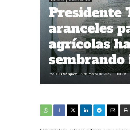
Presidente 
aranceles p
agrícolas ha
sembrando 
Por
Luis Márquez
-
5 de marzo de 2025
88