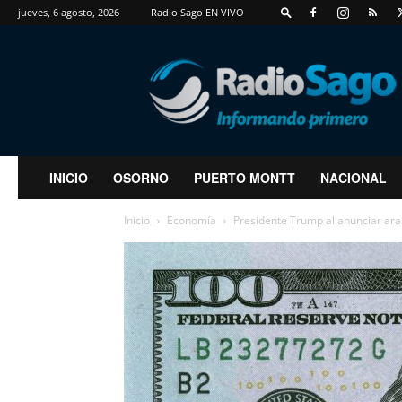
jueves, 6 agosto, 2026
Radio Sago EN VIVO
RadioSago
INICIO
OSORNO
PUERTO MONTT
NACIONAL
Inicio
Economía
Presidente Trump al anunciar aran