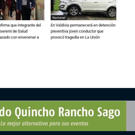
ía
Nacional
irma que integrante del
En Valdivia permanecerá en detención
 seremi de Salud
preventiva joven conductor que
azado con envenenar a
provocó tragedia en La Unión