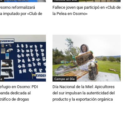
Osorno reformalizará
Fallece joven que participó en «Club de
a imputado por «Club de
la Pelea en Osorno»
ía
Campo al Día
efugio en Osorno: PDI
Día Nacional de la Miel: Apicultores
banda dedicada al
del sur impulsan la autenticidad del
tráfico de drogas
producto y la exportación orgánica