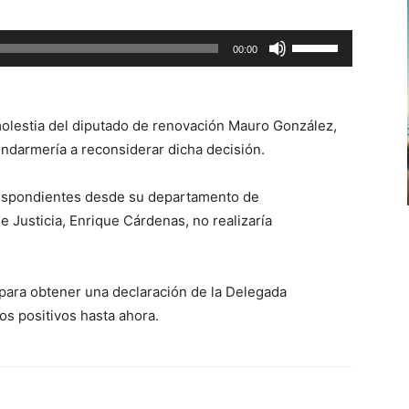
Utiliza
00:00
las
teclas
de
molestia del diputado de renovación Mauro González,
flecha
endarmería a reconsiderar dicha decisión.
arriba/abajo
para
rrespondientes desde su departamento de
aumentar
 Justicia, Enrique Cárdenas, no realizaría
o
disminuir
el
para obtener una declaración de la Delegada
volumen.
os positivos hasta ahora.