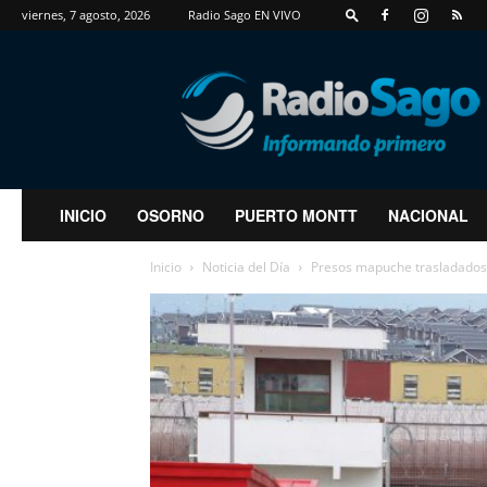
viernes, 7 agosto, 2026
Radio Sago EN VIVO
RadioSago
INICIO
OSORNO
PUERTO MONTT
NACIONAL
Inicio
Noticia del Día
Presos mapuche trasladados 