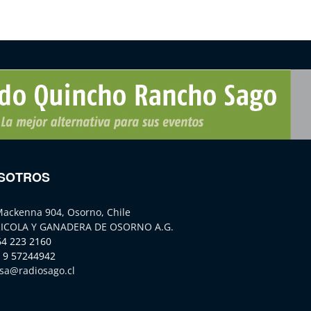
SOTROS
Mackenna 904, Osorno, Chile
ICOLA Y GANADERA DE OSORNO A.G.
64 223 2160
 9 57244942
sa@radiosago.cl