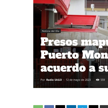
Noticia del Día
Presos mapu
Puerto Mont
acuerdo a s
Por
Radio SAGO
-
12 de mayo de 2023
559