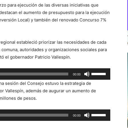
zo para ejecución de las diversas iniciativas que
e destacan el aumento de presupuesto para la ejecución
Inversión Local) y también del renovado Concurso 7%
egional estableció priorizar las necesidades de cada
ada comuna, autoridades y organizaciones sociales para
ó el gobernador Patricio Vallespín.
Utiliza
00:00
las
ma sesión del Consejo estuvo la estrategia de
teclas
por Vallespín, además de augurar un aumento de
de
millones de pesos.
flecha
arriba/abajo
Utiliza
00:00
para
las
aumentar
teclas