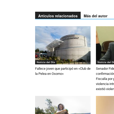
Artículos relacionados
Más del autor
Noticia del Día
Noticia del D
Fallece joven que participó en «Club de
Senador Fide
la Pelea en Osorno»
confirmación
Fiscalía por
violencia in
existió violen