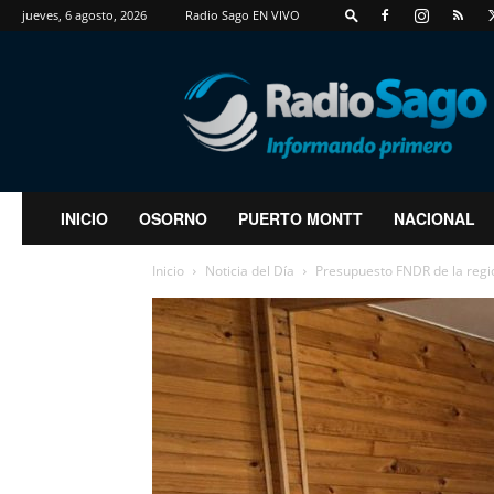
jueves, 6 agosto, 2026
Radio Sago EN VIVO
RadioSago
INICIO
OSORNO
PUERTO MONTT
NACIONAL
Inicio
Noticia del Día
Presupuesto FNDR de la regi