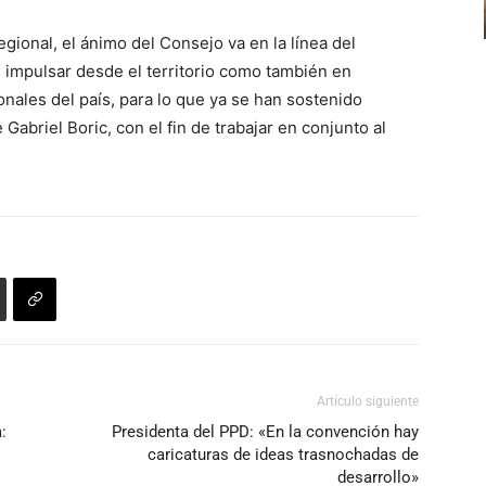
o
de
disminuir
gional, el ánimo del Consejo va en la línea del
flecha
el
 impulsar desde el territorio como también en
arriba/abajo
volumen.
nales del país, para lo que ya se han sostenido
para
abriel Boric, con el fin de trabajar en conjunto al
aumentar
o
disminuir
el
volumen.
Artículo siguiente
:
Presidenta del PPD: «En la convención hay
caricaturas de ideas trasnochadas de
desarrollo»