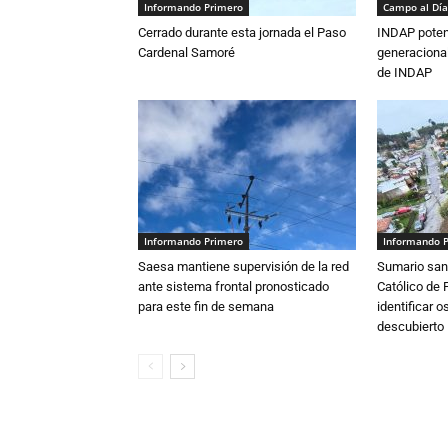
Informando Primero
Campo al Día
Cerrado durante esta jornada el Paso
INDAP poten
Cardenal Samoré
generacional
de INDAP
Informando Primero
Informando 
Saesa mantiene supervisión de la red
Sumario sani
ante sistema frontal pronosticado
Católico de 
para este fin de semana
identificar 
descubierto