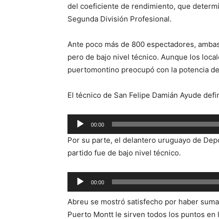
del coeficiente de rendimiento, que determi
Segunda División Profesional.
Ante poco más de 800 espectadores, ambas
pero de bajo nivel técnico. Aunque los loca
puertomontino preocupó con la potencia de
El técnico de San Felipe Damián Ayude defin
Reproductor
00:00
de
Por su parte, el delantero uruguayo de Dep
audio
partido fue de bajo nivel técnico.
Reproductor
00:00
de
Abreu se mostró satisfecho por haber suma
audio
Puerto Montt le sirven todos los puntos en 