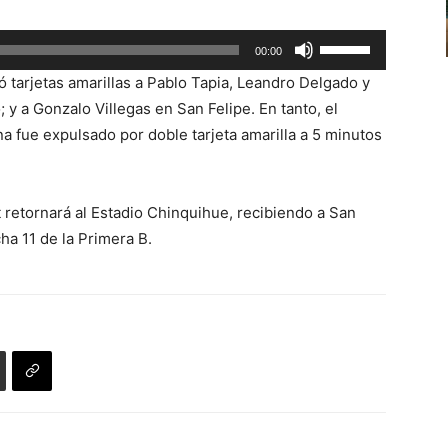
o
flecha
disminuir
Utiliza
arriba/abajo
00:00
el
las
para
ó tarjetas amarillas a Pablo Tapia, Leandro Delgado y
volumen.
teclas
aumentar
y a Gonzalo Villegas en San Felipe. En tanto, el
de
o
 fue expulsado por doble tarjeta amarilla a 5 minutos
flecha
disminuir
arriba/abajo
el
para
volumen.
 retornará al Estadio Chinquihue, recibiendo a San
aumentar
cha 11 de la Primera B.
o
disminuir
el
volumen.