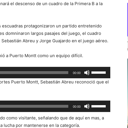
nará el descenso de un cuadro de la Primera B a la
 escuadras protagonizaron un partido entretenido
les domninaron largos pasajes del juego, el cuadro
 Sebastián Abreu y Jorge Guajardo en el juego aéreo.
ió a Puerto Montt como un equipo difícil.
Utiliza
00:00
las
ortes Puerto Montt, Sebastián Abreu reconoció que el
teclas
de
flecha
Utiliza
00:00
arriba/abajo
las
para
do como visitante, señalando que de aquí en mas, a
teclas
aumentar
la lucha por mantenerse en la categoría.
de