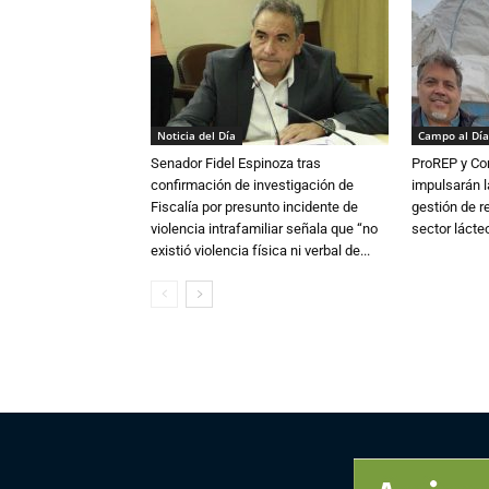
Noticia del Día
Campo al Día
Senador Fidel Espinoza tras
ProREP y Co
confirmación de investigación de
impulsarán l
Fiscalía por presunto incidente de
gestión de r
violencia intrafamiliar señala que “no
sector lácte
existió violencia física ni verbal de...