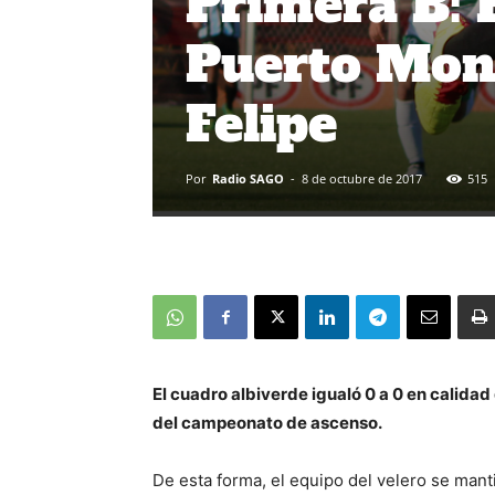
Primera B: 
Puerto Mont
Felipe
Por
Radio SAGO
-
8 de octubre de 2017
515
El cuadro albiverde igualó 0 a 0 en calidad
del campeonato de ascenso.
De esta forma, el equipo del velero se mant