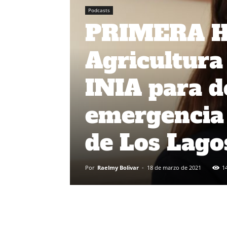
Podcasts
PRIMERA HO
Agricultura
INIA para d
emergencia 
de Los Lago
Por
Raelmy Bolivar
-
18 de marzo de 2021
1