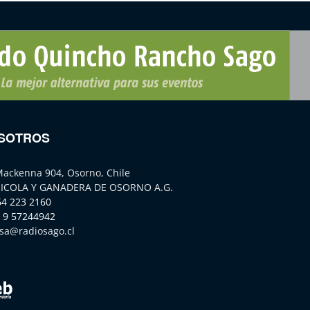
SOTROS
Mackenna 904, Osorno, Chile
ICOLA Y GANADERA DE OSORNO A.G.
64 223 2160
 9 57244942
sa@radiosago.cl