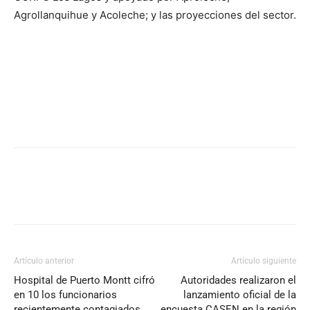
Agrollanquihue y Acoleche; y las proyecciones del sector.
Artículo anterior
Artículo siguiente
Hospital de Puerto Montt cifró
Autoridades realizaron el
en 10 los funcionarios
lanzamiento oficial de la
recientemente contagiados
encuesta CASEN en la región