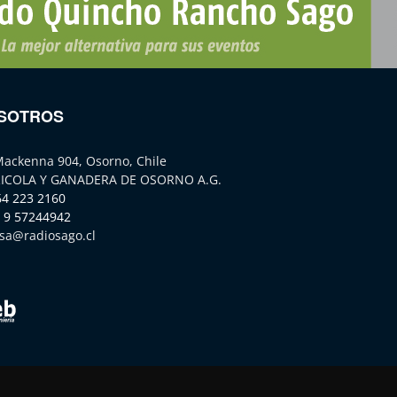
SOTROS
Mackenna 904, Osorno, Chile
ICOLA Y GANADERA DE OSORNO A.G.
64 223 2160
 9 57244942
sa@radiosago.cl