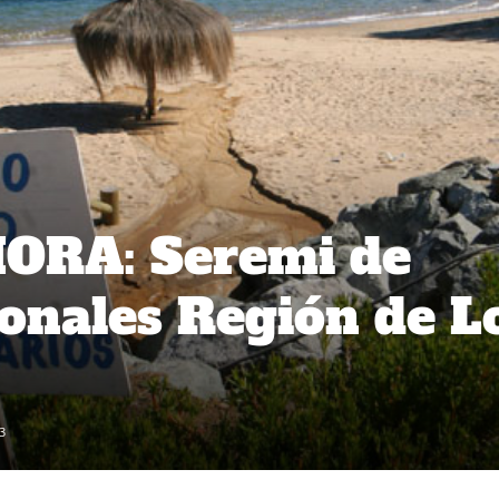
ORA: Seremi de
onales Región de L
3