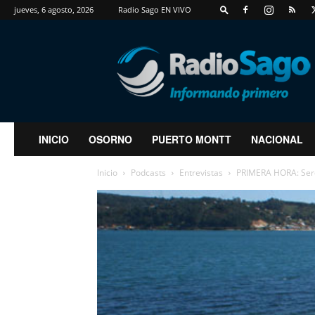
jueves, 6 agosto, 2026
Radio Sago EN VIVO
RadioSago
INICIO
OSORNO
PUERTO MONTT
NACIONAL
Inicio
Podcasts
Entrevistas
PRIMERA HORA: Sere