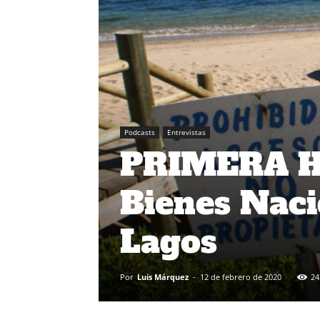
Podcasts
Entrevistas
PRIMERA H
Bienes Naci
Lagos
Por
Luis Márquez
-
12 de febrero de 2020
24