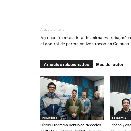
Artículo anterior
Agrupación rescatista de animales trabajará e
el control de perros asilvestrados en Calbuco
Artículos relacionados
Más del autor
Actualidad
Economía
Ultimo Programa Centro de Negocios
Pincha y es
SERCOTEC Osorno. Pincha y escucha
de Velas y 