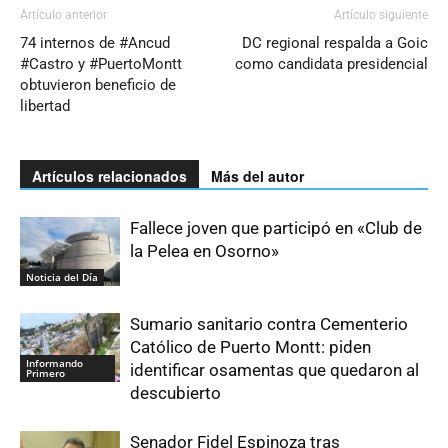
Artículo anterior
Artículo siguiente
74 internos de #Ancud
DC regional respalda a Goic
#Castro y #PuertoMontt
como candidata presidencial
obtuvieron beneficio de
libertad
Artículos relacionados
Más del autor
Fallece joven que participó en «Club de
la Pelea en Osorno»
Noticia del Día
Sumario sanitario contra Cementerio
Católico de Puerto Montt: piden
Informando
identificar osamentas que quedaron al
Primero
descubierto
Senador Fidel Espinoza tras