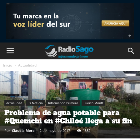
Inicio
Actualidad
Actualidad
Es Noticia
Informando Primero
Puerto Montt
Problema de agua potable para
#Quemchi en #Chiloé llega a su fin
Por
Claudia Mora
-
2 de mayo de 2017
1332