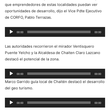
que emprendedores de estas localidades puedan ver
oportunidades de desarrollo, dijo el Vice Pdte Ejecutivo
de CORFO, Pablo Terrazas.
00:00
00:00
Reproductor
de
Las autoridades recorrieron el mirador Ventisquero
audio
Puente Yelcho y la Alcaldesa de Chaiten Claro Lazcano
destacó el potencial de la zona.
Reproductor
00:00
00:00
de
Marco Garrido guía local de Chaitén destacó el desarrollo
audio
del geo turismo.
Reproductor
00:00
00:00
de