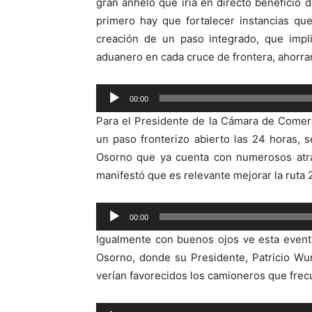
gran anhelo que iría en directo beneficio
primero hay que fortalecer instancias qu
creación de un paso integrado, que impl
aduanero en cada cruce de frontera, ahorra
Reproductor
00:00
de
Para el Presidente de la Cámara de Comerc
audio
un paso fronterizo abierto las 24 horas, s
Osorno que ya cuenta con numerosos atrac
manifestó que es relevante mejorar la ruta 
Reproductor
00:00
de
Igualmente con buenos ojos ve esta even
audio
Osorno, donde su Presidente, Patricio Wu
verían favorecidos los camioneros que frec
Reproductor