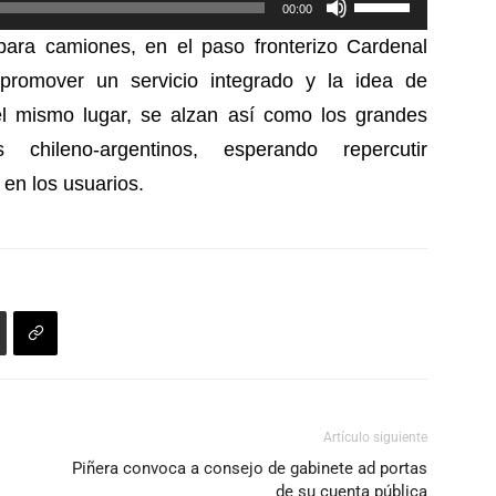
00:00
para
las
aumentar
para camiones, en el paso fronterizo Cardenal
teclas
o
promover un servicio integrado y la idea de
de
disminuir
el mismo lugar, se alzan así como los grandes
flecha
el
arriba/abajo
chileno-argentinos, esperando repercutir
volumen.
para
en los usuarios.
aumentar
o
disminuir
el
volumen.
Artículo siguiente
Piñera convoca a consejo de gabinete ad portas
de su cuenta pública