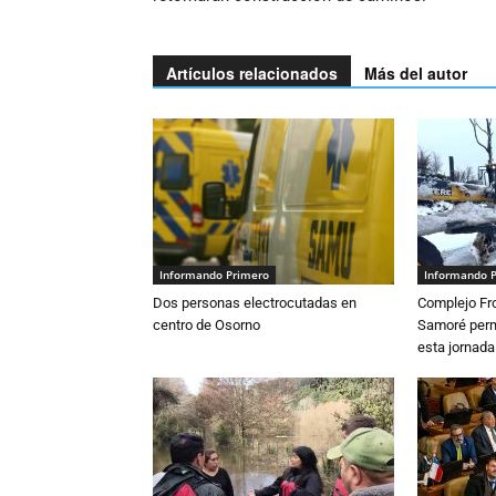
Artículos relacionados
Más del autor
Informando Primero
Informando 
Dos personas electrocutadas en
Complejo Fro
centro de Osorno
Samoré perm
esta jornada