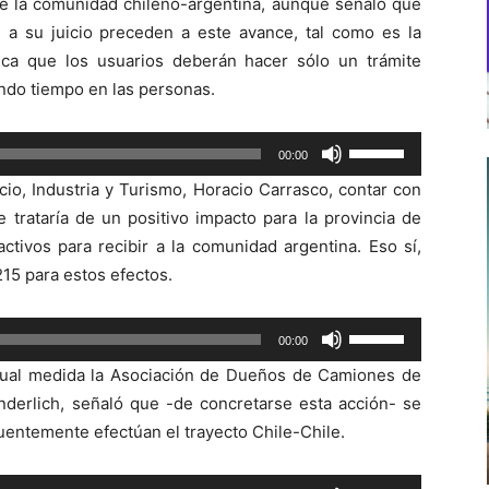
 de la comunidad chileno-argentina, aunque señaló que
e a su juicio preceden a este avance, tal como es la
ica que los usuarios deberán hacer sólo un trámite
ndo tiempo en las personas.
Utiliza
00:00
las
io, Industria y Turismo, Horacio Carrasco, contar con
teclas
e trataría de un positivo impacto para la provincia de
de
tivos para recibir a la comunidad argentina. Eso sí,
flecha
215 para estos efectos.
arriba/abajo
para
Utiliza
00:00
aumentar
las
o
tual medida la Asociación de Dueños de Camiones de
teclas
disminuir
nderlich, señaló que -de concretarse esta acción- se
de
el
uentemente efectúan el trayecto Chile-Chile.
flecha
volumen.
arriba/abajo
Utiliza