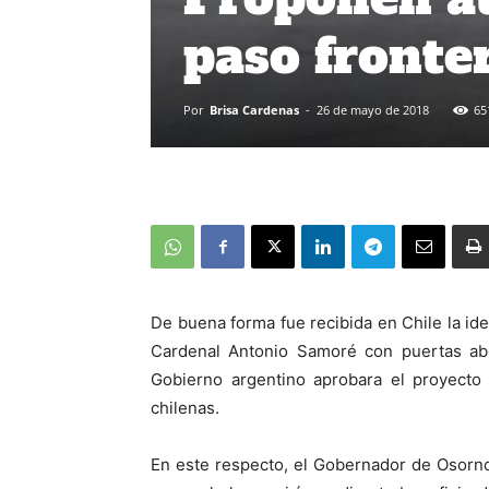
paso fronte
Por
Brisa Cardenas
-
26 de mayo de 2018
65
De buena forma fue recibida en Chile la id
Cardenal Antonio Samoré con puertas abi
Gobierno argentino aprobara el proyecto 
chilenas.
En este respecto, el Gobernador de Osorno,