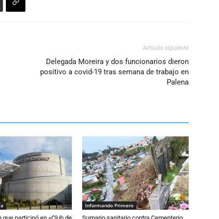
Artículo siguiente
Delegada Moreira y dos funcionarios dieron
positivo a covid-19 tras semana de trabajo en
Palena
ía
Informando Primero
n que participó en «Club de
Sumario sanitario contra Cementerio