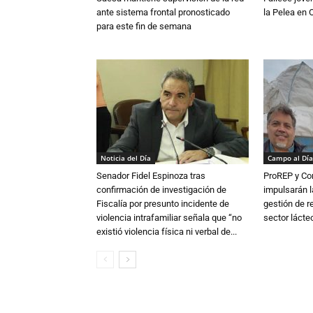
ante sistema frontal pronosticado
la Pelea en 
para este fin de semana
Noticia del Día
Campo al Día
Senador Fidel Espinoza tras
ProREP y Co
confirmación de investigación de
impulsarán l
Fiscalía por presunto incidente de
gestión de r
violencia intrafamiliar señala que “no
sector lácte
existió violencia física ni verbal de...