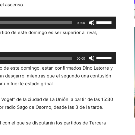
teclas
 el ascenso.
de
flecha
Utiliza
00:00
arriba/abajo
las
para
rtido de este domingo es ser superior al rival,
teclas
aumentar
de
o
flecha
disminuir
Utiliza
00:00
arriba/abajo
el
las
para
ido de este domingo, están confirmados Dino Latorre y
volumen.
teclas
aumentar
 un desgarro, mientras que el segundo una contusión
de
o
r un fuerte estado gripal
flecha
disminuir
arriba/abajo
el
 Vogel” de la ciudad de La Unión, a partir de las 15:30
para
volumen.
r radio Sago de Osorno, desde las 3 de la tarde.
aumentar
o
l con el que se disputarán los partidos de Tercera
disminuir
el