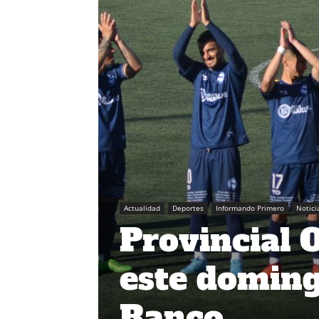
Actualidad
Deportes
Informando Primero
Notici
Provincial 
este doming
Ranco