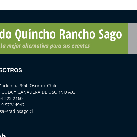
SOTROS
Mackenna 904, Osorno, Chile
ICOLA Y GANADERA DE OSORNO A.G.
64 223 2160
 9 57244942
sa@radiosago.cl