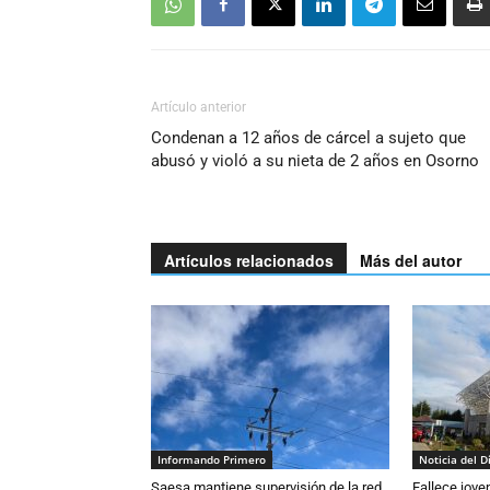
Artículo anterior
Condenan a 12 años de cárcel a sujeto que
abusó y violó a su nieta de 2 años en Osorno
Artículos relacionados
Más del autor
Informando Primero
Noticia del D
Saesa mantiene supervisión de la red
Fallece jove