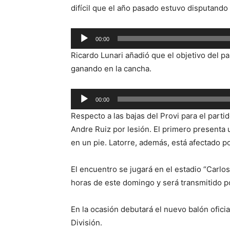
audio
difícil que el año pasado estuvo disputando
Reproductor
00:00
de
Ricardo Lunari añadió que el objetivo del pa
audio
ganando en la cancha.
Reproductor
00:00
de
Respecto a las bajas del Provi para el part
audio
Andre Ruiz por lesión. El primero presenta
en un pie. Latorre, además, está afectado po
El encuentro se jugará en el estadio “Carlos
horas de este domingo y será transmitido po
En la ocasión debutará el nuevo balón oficia
División.