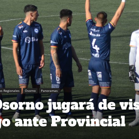
as Regionales
Osorno
Panoramas
Osorno jugará de vis
o ante Provincial