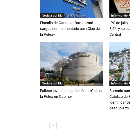
Noticia del Día
Informando 
Fiscalía de Osorno reformalizará
IPC de julio:
cargos contra imputado por «Club de
3,5% y se ac
la Pelea»
Central
Noticia del Día
Informando 
Fallece joven que participó en «Club de
Sumario sani
la Pelea en Osorno»
Católico de 
identificar 
descubierto