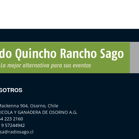
SOTROS
Mackenna 904, Osorno, Chile
ICOLA Y GANADERA DE OSORNO A.G.
64 223 2160
 9 57244942
sa@radiosago.cl