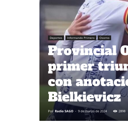
Deportes
Informando Primero
Osorno
Provincial 
primer triu
con anotaci
Bielkievicz
Por
Radio SAGO
-
9 de marzo de 2024
2898