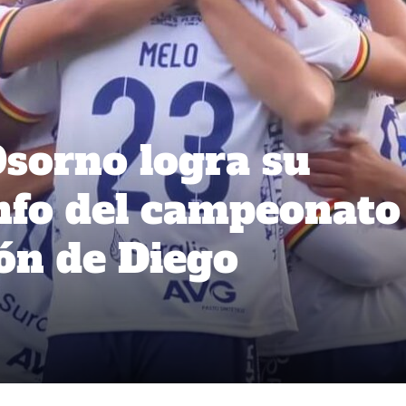
Osorno logra su
nfo del campeonato
ón de Diego