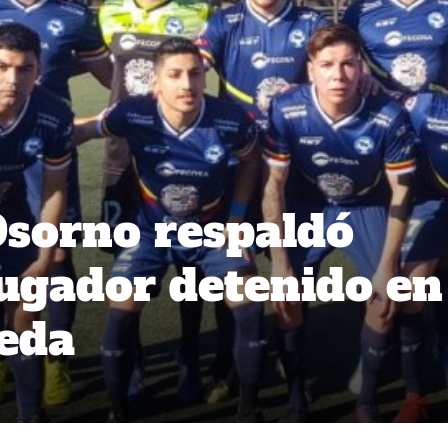
Osorno respaldó
jugador detenido en
eda