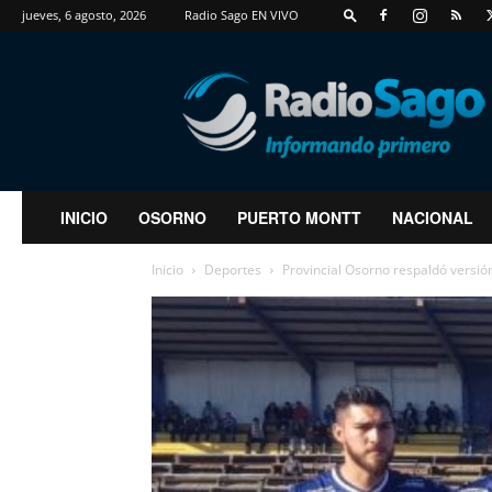
jueves, 6 agosto, 2026
Radio Sago EN VIVO
RadioSago
INICIO
OSORNO
PUERTO MONTT
NACIONAL
Inicio
Deportes
Provincial Osorno respaldó versió