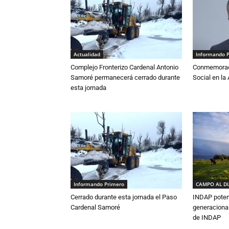
Actualidad
Informando 
Complejo Fronterizo Cardenal Antonio
Conmemoraci
Samoré permanecerá cerrado durante
Social en l
esta jornada
Informando Primero
CAMPO AL D
Cerrado durante esta jornada el Paso
INDAP poten
Cardenal Samoré
generacional
de INDAP