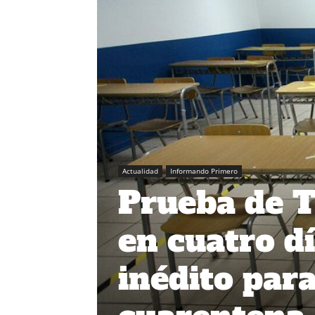
Actualidad
Informando Primero
Prueba de T
en cuatro d
inédito par