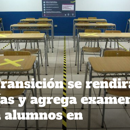
ransición se rendir
ías y agrega exame
a alumnos en