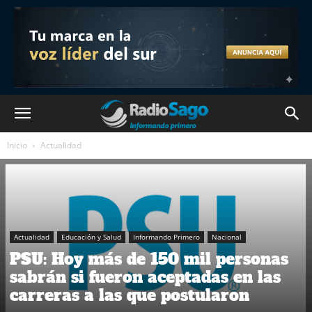
Inicio
Actualidad
Actualidad
Educación y Salud
Informando Primero
Nacional
PSU: Hoy más de 150 mil personas
sabrán si fueron aceptadas en las
carreras a las que postularon