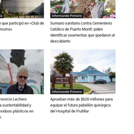
ía
Informando Primero
n que participó en «Club de
Sumario sanitario contra Cementerio
Osorno»
Católico de Puerto Montt: piden
identificar osamentas que quedaron al
descubierto
Informando Primero
nsorcio Lechero
Aprueban más de $620 millones para
a sustentabilidad y
equipar el futuro pabellón quirúrgico
esiduos plásticos en
del Hospital de Frutillar
o