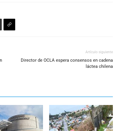
volumen.
Artículo siguiente
on
Director de OCLA espera consensos en cadena
láctea chilena