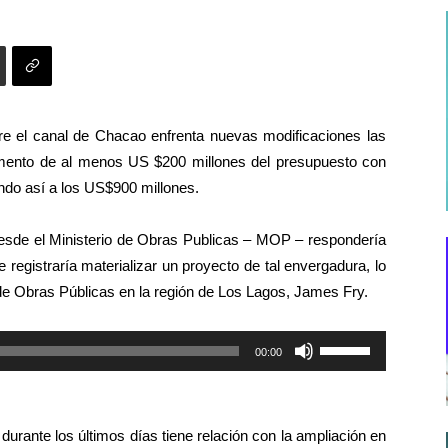
e el canal de Chacao enfrenta nuevas modificaciones las
umento de al menos US $200 millones del presupuesto con
ando así a los US$900 millones.
esde el Ministerio de Obras Publicas – MOP – respondería
registraría materializar un proyecto de tal envergadura, lo
de Obras Públicas en la región de Los Lagos, James Fry.
Utiliza
00:00
las
teclas
de
durante los últimos días tiene relación con la ampliación en
flecha