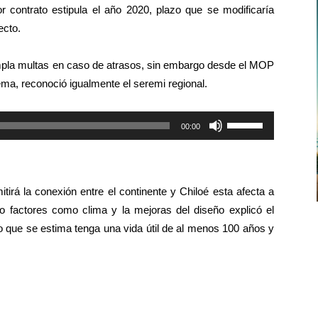
or contrato estipula el año 2020, plazo que se modificaría
arriba/abajo
ecto.
para
aumentar
mpla multas en caso de atrasos, sin embargo desde el MOP
o
ema, reconoció igualmente el seremi regional.
disminuir
el
Utiliza
00:00
volumen.
las
teclas
de
tirá la conexión entre el continente y Chiloé esta afecta a
flecha
 factores como clima y la mejoras del diseño explicó el
arriba/abajo
 que se estima tenga una vida útil de al menos 100 años y
para
aumentar
o
disminuir
el