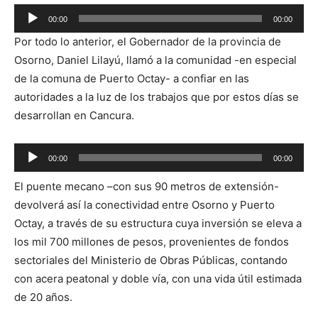
Reproductor
00:00
00:00
de
Por todo lo anterior, el Gobernador de la provincia de
audio
Osorno, Daniel Lilayú, llamó a la comunidad -en especial
de la comuna de Puerto Octay- a confiar en las
autoridades a la luz de los trabajos que por estos días se
desarrollan en Cancura.
Reproductor
00:00
00:00
de
El puente mecano –con sus 90 metros de extensión-
audio
devolverá así la conectividad entre Osorno y Puerto
Octay, a través de su estructura cuya inversión se eleva a
los mil 700 millones de pesos, provenientes de fondos
sectoriales del Ministerio de Obras Públicas, contando
con acera peatonal y doble vía, con una vida útil estimada
de 20 años.