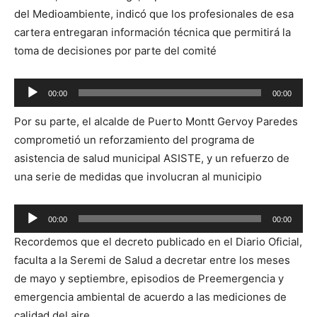
audio
del Medioambiente, indicó que los profesionales de esa
cartera entregaran información técnica que permitirá la
toma de decisiones por parte del comité
Reproductor
00:00
00:00
de
Por su parte, el alcalde de Puerto Montt Gervoy Paredes
audio
comprometió un reforzamiento del programa de
asistencia de salud municipal ASISTE, y un refuerzo de
una serie de medidas que involucran al municipio
Reproductor
00:00
00:00
de
Recordemos que el decreto publicado en el Diario Oficial,
audio
faculta a la Seremi de Salud a decretar entre los meses
de mayo y septiembre, episodios de Preemergencia y
emergencia ambiental de acuerdo a las mediciones de
calidad del aire.