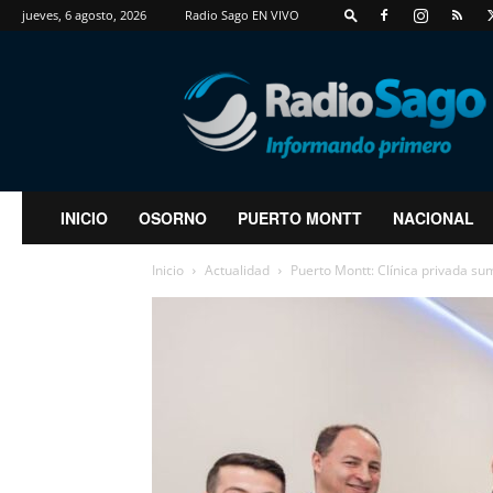
jueves, 6 agosto, 2026
Radio Sago EN VIVO
RadioSago
INICIO
OSORNO
PUERTO MONTT
NACIONAL
Inicio
Actualidad
Puerto Montt: Clínica privada sum