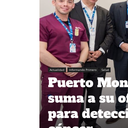
Actualidad
Informando Primero
Salud
Puerto Mont
suma a su o
para detecc