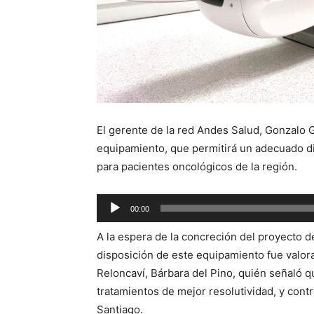
El gerente de la red Andes Salud, Gonzalo 
equipamiento, que permitirá un adecuado dia
para pacientes oncológicos de la región.
Reproductor
00:00
de
A la espera de la concreción del proyecto d
audio
disposición de este equipamiento fue valora
Reloncaví, Bárbara del Pino, quién señaló qu
tratamientos de mejor resolutividad, y cont
Santiago.