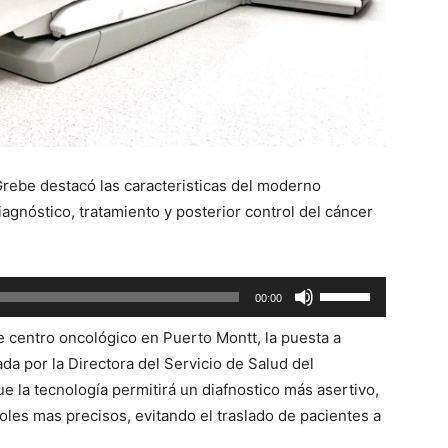
Grebe destacó las caracteristicas del moderno
gnóstico, tratamiento y posterior control del cáncer
Utiliza
00:00
las
e centro oncológico en Puerto Montt, la puesta a
teclas
da por la Directora del Servicio de Salud del
de
e la tecnología permitirá un diafnostico más asertivo,
flecha
roles mas precisos, evitando el traslado de pacientes a
arriba/abajo
para