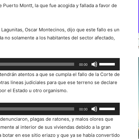
 Puerto Montt, la que fue acogida y fallada a favor de
Lagunitas, Oscar Montecinos, dijo que este fallo es un
da no solamente a los habitantes del sector afectado,
Utiliza
00:00
las
ndrán atentos a que se cumpla el fallo de la Corte de
teclas
tras lineas judiciales para que ese terreno se declare
de
or el Estado u otro organismo.
flecha
arriba/abajo
Utiliza
00:00
para
las
aumentar
denunciaron, plagas de ratones, y malos olores que
teclas
o
mente al interior de sus viviendas debido a la gran
de
disminuir
botar en ese sitio eriazo y que ya se había convertido
flecha