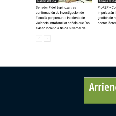
Noticia del Día
Campo al Día
Senador Fidel Espinoza tras
ProREP y Co
confirmación de investigación de
impulsarán l
Fiscalía por presunto incidente de
gestión de r
violencia intrafamiliar señala que “no
sector lácte
existió violencia física ni verbal de...