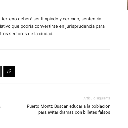
el
arriba/abajo
volumen.
para
se terreno deberá ser limpiado y cercado, sentencia
aumentar
ativo que podría convertirse en jurisprudencia para
o
tros sectores de la ciudad.
disminuir
el
volumen.
Artículo siguiente
s
Puerto Montt: Buscan educar a la población
para evitar dramas con billetes falsos